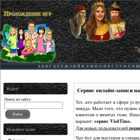
Прохождение игр
А
Б
В
Г
Д
Е
Ё
Ж
З
И
Й
К
Л
М
Н
О
П
Р
С
Т
У
Ф
Х
Ч
Ш
Найти
Сервис онлайн-записи на
Поиск по сайту:
Тот, кто работает в сфере услу
никуда. Мало того, что нужно 
клиентам о визитах тоже. На
сервис VisitTime.
вариант:
перв
Для новых пользователей
Основное меню
Чат-бот для мастеров и специа