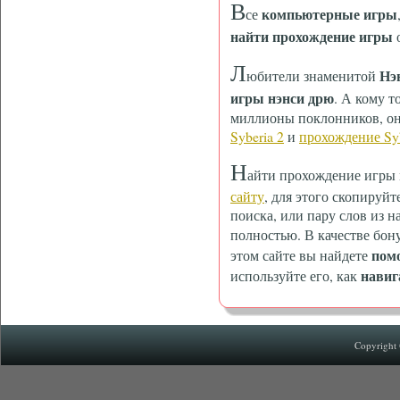
В
компьютерные игры
се
найти прохождение игры
о
Л
Нэ
юбители знаменитой
игры нэнси дрю
. А кому т
миллионы поклонников, он
Syberia 2
и
прохождение Syb
Н
айти прохождение игр
сайту
, для этого скопируйт
поиска, или пару слов из н
полностью. В качестве бон
пом
этом сайте вы найдете
навиг
используйте его, как
Copyright