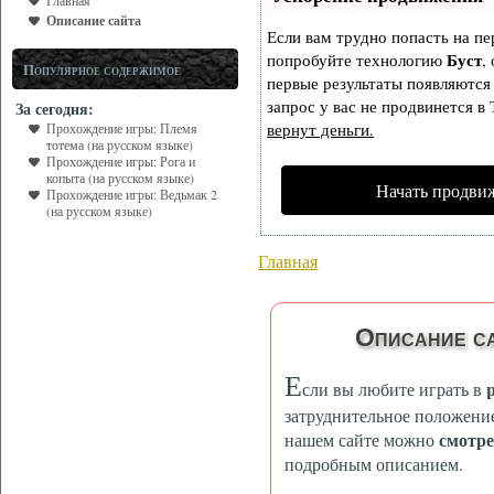
Главная
Описание сайта
Если вам трудно попасть на пе
Буст
попробуйте технологию
,
Популярное содержимое
первые результаты появляются 
запрос у вас не продвинется в 
За сегодня:
вернут деньги.
Прохождение игры: Племя
тотема (на русском языке)
Прохождение игры: Рога и
копыта (на русском языке)
Начать продви
Прохождение игры: Ведьмак 2
(на русском языке)
Главная
Описание са
Е
сли вы любите играть в
затруднительное положение
смотре
нашем сайте можно
подробным описанием.