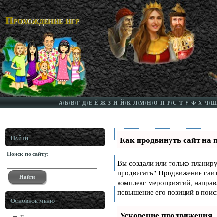
Прохождение игр
А
Б
В
Г
Д
Е
Ё
Ж
З
И
Й
К
Л
М
Н
О
П
Р
С
Т
У
Ф
Х
Ч
Ш
Найти
Как продвинуть сайт на 
Поиск по сайту:
Вы создали или только планируе
продвигать? Продвижение сайта
комплекс мероприятий, направ
повышение его позиций в поис
Основное меню
Ускорение продвижения