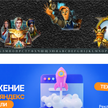
К
Л
М
Н
О
П
Р
С
Т
У
Ф
Х
Ч
Ш
Щ
Э
Ю
Я
A
B
C
D
E
F
G
H
I
J
K
L
M
N
O
P