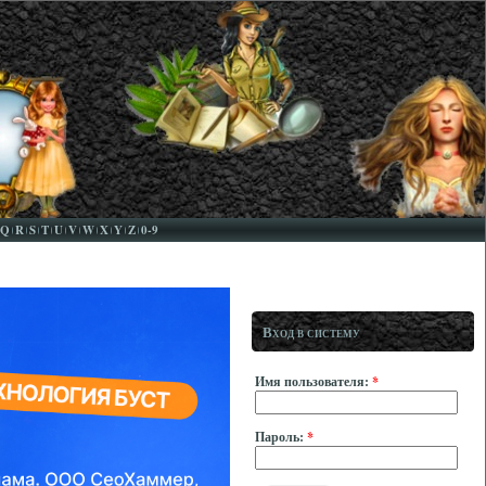
Q
R
S
T
U
V
W
X
Y
Z
0-9
Вход в систему
Имя пользователя:
*
Пароль:
*