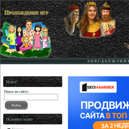
Прохождение игр
А
Б
В
Г
Д
Е
Ё
Ж
З
И
Й
Найти
Поиск по сайту:
Основное меню