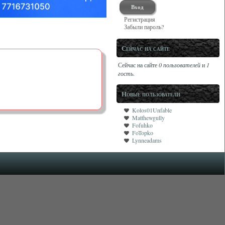
Регистрация
Забыли пароль?
Сейчас на сайте
Сейчас на сайте
0 пользователей
и
1
гость
.
Новые пользователи
Kolos01Unfable
Matthewgully
Fofuhko
FoTopko
Lynneadams