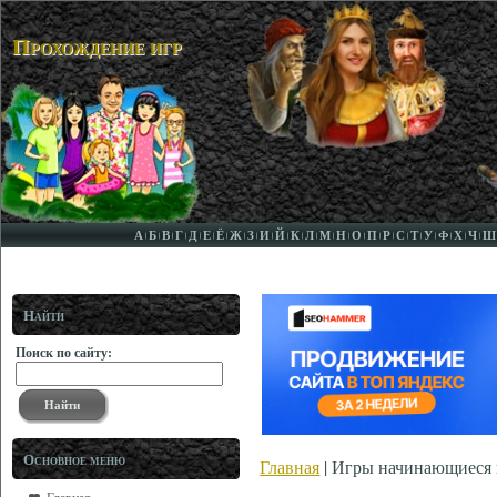
Прохождение игр
А
Б
В
Г
Д
Е
Ё
Ж
З
И
Й
К
Л
М
Н
О
П
Р
С
Т
У
Ф
Х
Ч
Ш
Найти
Поиск по сайту:
Основное меню
Главная
| Игры начинающиеся 