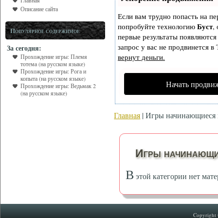
Главная
Описание сайта
Если вам трудно попасть на пе
Буст
попробуйте технологию
,
Популярное содержимое
первые результаты появляются 
запрос у вас не продвинется в 
За сегодня:
вернут деньги.
Прохождение игры: Племя
тотема (на русском языке)
Прохождение игры: Рога и
копыта (на русском языке)
Начать продви
Прохождение игры: Ведьмак 2
(на русском языке)
Главная
| Игры начинающиеся 
Игры начинающи
В
этой категории нет мате
Copyright