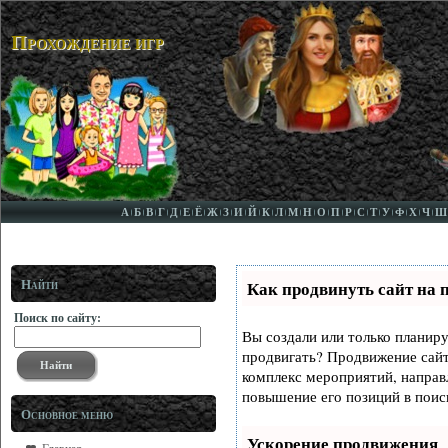
Прохождение игр
А
Б
В
Г
Д
Е
Ё
Ж
З
И
Й
К
Л
М
Н
О
П
Р
С
Т
У
Ф
Х
Ч
Ш
Найти
Как продвинуть сайт на 
Поиск по сайту:
Вы создали или только планируе
продвигать? Продвижение сайта
комплекс мероприятий, направ
повышение его позиций в поис
Основное меню
Ускорение продвижения