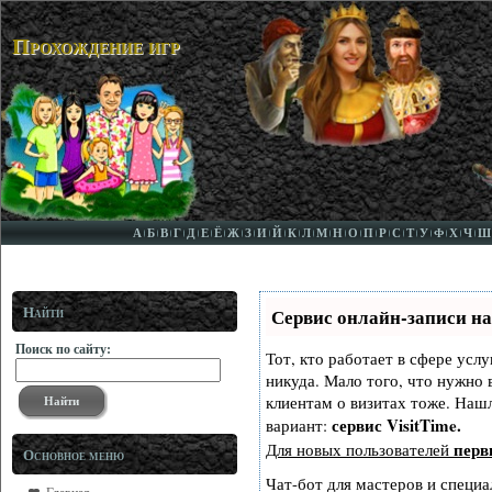
Прохождение игр
А
Б
В
Г
Д
Е
Ё
Ж
З
И
Й
К
Л
М
Н
О
П
Р
С
Т
У
Ф
Х
Ч
Ш
Найти
Сервис онлайн-записи на
Поиск по сайту:
Тот, кто работает в сфере услу
никуда. Мало того, что нужно 
клиентам о визитах тоже. На
сервис VisitTime.
вариант:
перв
Для новых пользователей
Основное меню
Чат-бот для мастеров и специа