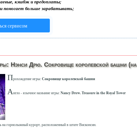
аевые, кэшбэк и предоплаты;
 и помогает больше зарабатывать;
ься сервисом
ры: Нэнси Дрю. Сокровище королевской башни (на
П
рохождение игры:
Сокровище королевской башни
А
нгло - язычное название игры:
Nancy Drew. Treasure in the Royal Tower
ть на горнолыжный курорт, расположенный в штате Висконсин.