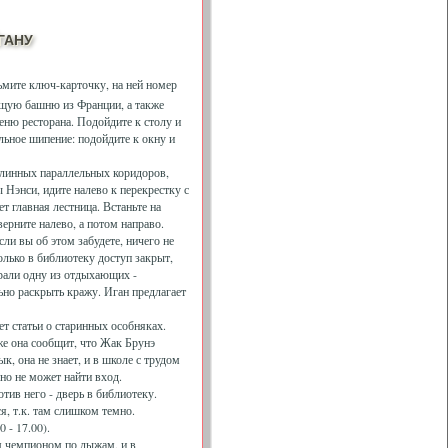
гану
ьмите ключ-карточку, на ней номер
ящую башню из Франции, а также
ню ресторана. Подойдите к столу и
льное шипение: подойдите к окну и
 длинных параллельных коридоров,
 Нэнси, идите налево к перекрестку с
т главная лестница. Встаньте на
ерните налево, а потом направо.
сли вы об этом забудете, ничего не
Только в библиотеку доступ закрыт,
крали одну из отдыхающих -
ьно раскрыть кражу. Иган предлагает
ет статьи о старинных особняках.
же она сообщит, что Жак Брунэ
к, она не знает, и в школе с трудом
 но не может найти вход.
отив него - дверь в библиотеку.
я, т.к. там слишком темно.
 - 17.00).
им чемпионом по лыжам, и в