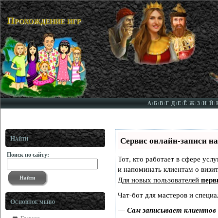
Прохождение игр
А
Б
В
Г
Д
Е
Ё
Ж
З
И
Й
Найти
Сервис онлайн-записи на
Поиск по сайту:
Тот, кто работает в сфере услу
и напоминать клиентам о виз
перв
Для новых пользователей
Чат-бот для мастеров и специа
Основное меню
—
Сам записывает клиентов 