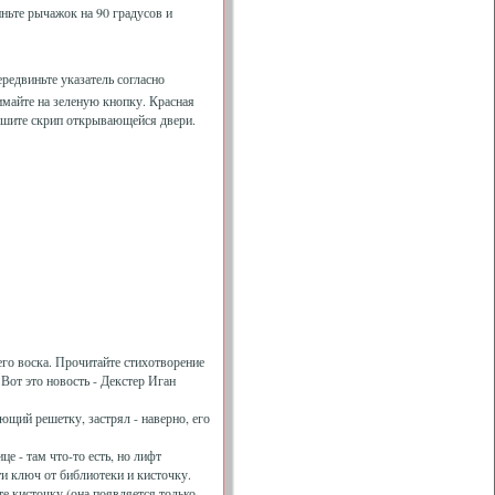
ньте рычажок на 90 градусов и
редвиньте указатель согласно
имайте на зеленую кнопку. Красная
слышите скрип открывающейся двери.
его воска. Прочитайте стихотворение
 Вот это новость - Декстер Иган
ющий решетку, застрял - наверно, его
е - там что-то есть, но лифт
ти ключ от библиотеки и кисточку.
те кисточку (она появляется только