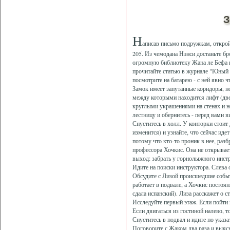
З
Н
аписав письмо подружкам, открой
205. Из чемодана Нэнси достаньте б
огромную библиотеку Жана ле Бефа в
прочитайте статью в журнале "Юный д
посмотрите на батарею - с ней явно 
Замок имеет запутанные коридоры, но
между которыми находится лифт (двер
круглыми украшениями на стенах и нес
лестницу и обернитесь - перед вами 
Спуститесь в холл. У конторки стоит 
изменится) и узнайте, что сейчас иде
потому что кто-то проник в нее, раз
профессора Хочкис. Она не открывает
выход: забрать у горнолыжного инст
Идите на поиски инструктора. Слева 
Обсудите с Лизой происшедшие событи
работает в подвале, а Хочкис постоян
сдала испанский). Лиза расскажет о с
Исследуйте первый этаж. Если пойти и
Если двигаться из гостиной налево, 
Спуститесь в подвал и идите по указа
Поговорите с Жаком два раза и выясн