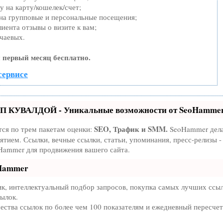
 на карту/кошелек/счет;
на групповые и персональные посещения;
иента отзывы о визите к вам;
чаевых.
 первый месяц бесплатно.
сервисе
ОП КУВАЛДОЙ - Уникальные возможности от SeoHamme
SEO, Трафик и SMM.
тся по трем пакетам оценки:
SeoHammer дела
тием. Ссылки, вечные ссылки, статьи, упоминания, пресс-релизы -
ammer для продвижения вашего сайта.
oHammer
к, интеллектуальный подбор запросов, покупка самых лучших ссыл
сылок.
ества ссылок по более чем 100 показателям и ежедневный пересчет