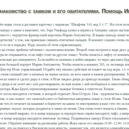
накомство с замком и его обитателями. Помощь И
те ящик стола и достаньте карточку с надписью "Шкафчик 310, код 5-1-7". На столе воз
рошюру о замке и выясните, что Эзра Уикфорд купил и перевез в Америку самую насто
месте с портретом французской королевы Марии-Антуанетты. В ящике комода лежит ме
етектив" о том, как правильно снимать отпечатков пальцев. В комнате слышно очень си
что-то не в порядке. Надо сказать об этом управляющему.
 на стенах прибиты таблички с указателями комнат. Второй этаж построен в виде двух
ь не открывается, если лифт стоит на другом этаже). Чтобы попасть к лифту от комнаты
колько раз повернитесь. Если выйти из комнаты и пойти направо, то через два шага буде
висит большой портрет Марии-Антуанетты. Чтобы попасть в комнату 205, от лестницы пов
Декстер Иган, управляющий. Отдайте ему письмо (действие не влияет на ход игры, т.е. е
т очень сильный снег и кататься на лыжах нельзя, но весь замок в вашем распоряжении. 
бросал книги и сделал дыру в стене, и Иган закрыл дверь до приезда полиции. Также обо
 дверь и не хочет ни с кем разговаривать, но вам нужно с ней пообщаться и самостоятел
руктора Жака Брунэ отремонтированные лыжные ботинки и отнести их Хочкис.
от холла находится гостиная, в которой отдыхает Лиза Острум. Она - журналистка и пиш
я, и она скажет, что запасной ключ от библиотеки наверняка лежит в столе Игана. Так
но что-то печатает на машинке и бормочет на каком-то иностранном языке (что это за язы
транных звуках, которые раздаются в замке по ночам. Она очень хочет попасть в башню,
з гостиной направо, то в конце коридора за перекрестком справа находится лифт, а напр
то в конце коридора находится винтовая лестница. Подниматься наверх Нэнси отказываетс
телю. Обратите внимание на расписание работы Жака около его окошка (9.00 -12.00, 14.00
ите, что он приехал в Висконсин ради невесты, знаменит тем, что является олимпийск