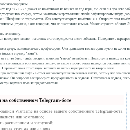
оробочки-сюрпризы.
е код "5 - 1 - 7" (сюжет со шкафчиком не влияет на ход игры, т.е. если вы про него за
од треугольник сверху, потом нажимать на треугольник, чтобы зафиксировать цифру, дал
брос". Шкафчик не открывается. Жак советует открыть шкафчик 311. Откройте этот шкаф
спанском (странно, а она говорила, что не знает этого языка). Можно спросить об этом Л
ть ее комнату.
и поверните налево - на стенах этого перекрестка висят гобелены. Поверните с перекрес
те в дверь, познакомьтесь с профессором. Она принимает вас за горничную и не хочет н
ь (нажать стрелку "вниз").
 не тут-то было - лифт застрял, а кнопка "вызов" не работает. Посмотрите наверх и в к
есть ступеньки, и если поднять голову, то выше второго этажа находится открытая вент
. Справа от люка стоит ящик, встаньте на него и перепрыгните на второй этаж.
про застрявший лифт - в ответ он посоветует не вылезать в шахту, потому что это опасн
 позже. Он попросит вас проверить предохранители в подвале. Спуститесь в подвал, откр
ьте три верхних правых предохранителя.
 на собственном Telegram-боте
записи VisitTime на основе вашего собственного Telegram-бота:
циалиста или компанию;
ь расписанием и загрузкой;
новых услугах или акциях;