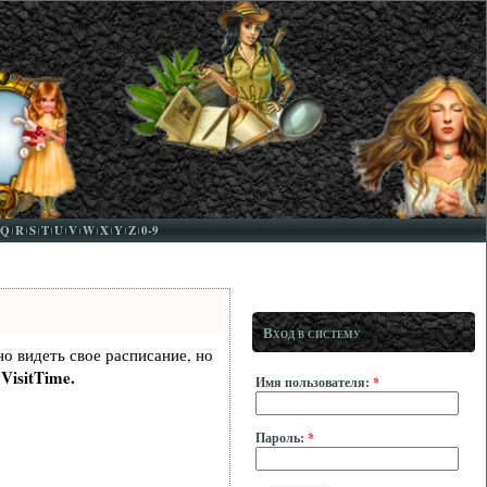
Q
R
S
T
U
V
W
X
Y
Z
0-9
Вход в систему
но видеть свое расписание, но
VisitTime.
Имя пользователя:
*
Пароль:
*