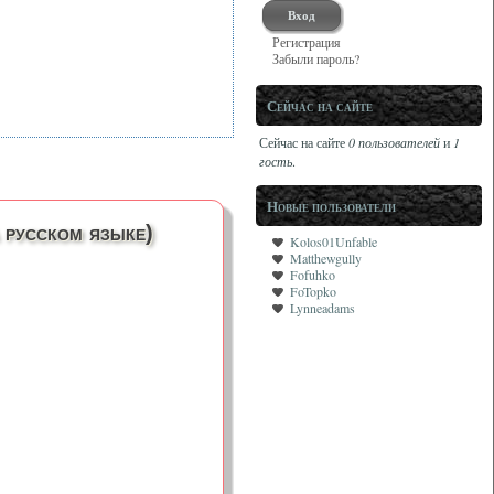
Регистрация
Забыли пароль?
Сейчас на сайте
Сейчас на сайте
0 пользователей
и
1
гость
.
Новые пользователи
 русском языке)
Kolos01Unfable
Matthewgully
Fofuhko
FoTopko
Lynneadams