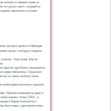
вою комнату и заберите меню из
ы тот достал пакет с курицей из
 задания закончились и можно
ашни, которую привез из Франции
ранные звуки, о которых говорила
 стороны - тоже тупик. Как же
чи.
 но прыгать туда Нэнси отказывается.
орую видно библиотеку. Спрыгните
ит вас из замка, поэтому очень
вам необходима кисточка и порошок
ефе. Обратите внимание на дыру в
ой лежит книжка "Атлас США", в
й портрет Марии-Антуанетты с
евы была тиара с драгоценностями,