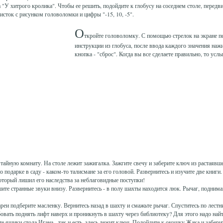
У хитрого кролика". Чтобы ее решить, подойдите к глобусу на соседнем столе, передви
исток с рисунком головоломки и цифры "-15, 10, -5".
О
ткройте головоломку. С помощью стрелок на экране пе
инструкции из глобуса, после ввода каждого значения наж
кнопка - "сброс". Когда вы все сделаете правильно, то у
 тайную комнату. На столе лежит зажигалка. Зажгите свечу и заберите ключ из растаявш
о подарке в саду - каком-то талисмане за его головой. Развернитесь и изучите две книги.
торый лишил его наследства за неблаговидные поступки!
ите странные звуки внизу. Развернитесь - в полу шахты находится люк. Рычаг, поднима
реи подберите масленку. Вернитесь назад в шахту и смажьте рычаг. Спуститесь по лестниц
бовать поднять лифт наверх и проникнуть в шахту через библиотеку? Для этого надо най
те ящики стола Игана - так и есть, здесь лежит ключ. Подойдите к окошку Жака и забери