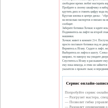
свободное время любит мастерить к
Пройдите к своему шкафчику и наберит
крутить диск и ставить цифру кода п
Круглая кнопка в центре диска - "с
на несколько паспортов и письмо на и
сообщит.
Заберите ботинки Хочкис и идите иска
Поднимитесь на лифте на второй этаж 
машинки.
Хочкис живет в комнате 214. Постучи
просто поставьте ботинки под ее двер
Вернитесь к Игану. Сядьте в лифт, но
Выберитесь из лифта в шахту. Слева 
направо, то наверху вы увидите дверь
Спуститесь к Игану и расскажите ему 
ему пока некогда, и этим он займется
указателя о прокате лыж) и передвин
Сервис онлайн-записи
Попробуйте сервис онлайн-
— Разгрузит мастера, спе
— Позволит гибко управлят
— Разошлет оповещения о 