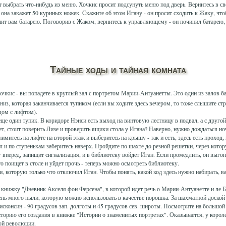
ет выбрать что-нибудь из меню. Хочкис просит подсунуть меню под дверь. Вернитесь в с
 она закажет 50 куриных ножек. Скажите об этом Игану - он просит сходить к Жаку, чтоб
инит вам батарею. Поговорив с Жаком, вернитесь к управляющему - он починил батарею,
Тайные ходы и тайная комната
чкис - вы попадете в круглый зал с портретом Марии-Антуанетты. Это один из залов б
низ, которая заканчивается тупиком (если вы ходите здесь вечером, то тоже слышите ст
дом с лифтом).
ще один тупик. В коридоре Нэнси есть выход на винтовую лестницу в подвал, а с другой
, стоит поверить Лизе и проверить ящики стола у Игана? Наверно, нужно дождаться но
митесь на лифте на второй этаж и выберитесь на крышу - так и есть, здесь есть проход,
л и по ступенькам заберитесь наверх. Пройдите по шахте до резной решетки, через кот
г вперед, запищит сигнализация, и в библиотеку войдет Иган. Если промедлить, он выгон
то поищет в столе и уйдет прочь - теперь можно осмотреть библиотеку.
и, которую только что отключил Иган. Чтобы понять, какой код здесь нужно набирать, 
книжку "Дневник Акселя фон Ферсена", в которой идет речь о Марии-Антуанетте и ле Б
очень много пыли, которую можно использовать в качестве порошка. За шахматной доск
сконсин - 90 градусов зап. долготы и 45 градусов сев. широты. Посмотрите на большо
сторию его создания в книжке "Истории о знаменитых портретах". Оказывается, у корол
ой революции.