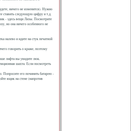
будете, ничего не изменится). Нужно
ее ставить следующую цифру и т.д.
чик - здесь вещи Лизы. Посмотрите
изу, но она ничего особенного не
тка налево и идите на стук печатной
ичего говорить о краже, поэтому
рыше лифта вы увидите люк.
иляционная шахта. Если посмотреть
о. Попросите его починить батарею -
ойте ящик на стене (напротив