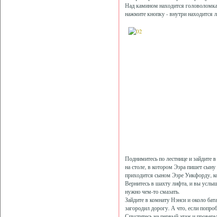
Над камином находится головоломка "
нажмите кнопку - внутри находится л
Поднимитесь по лестнице и зайдите в
на столе, в котором Эзра пишет сыну 
приходится сыном Эзре Уикфорду, ко
Вернитесь в шахту лифта, и вы услыш
нужно чем-то смазать.
Зайдите в комнату Нэнси и около бата
загородил дорогу. А что, если попро
Спуститесь на первый этаж и проверь