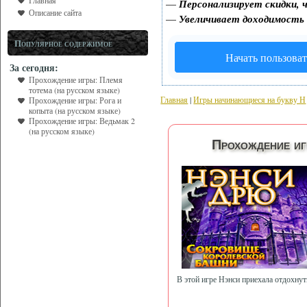
Главная
—
Персонализирует скидки, ч
Описание сайта
—
Увеличивает доходимость
Популярное содержимое
Начать пользоват
За сегодня:
Прохождение игры: Племя
тотема (на русском языке)
Главная
|
Игры начинающиеся на букву Н
Прохождение игры: Рога и
копыта (на русском языке)
Прохождение игры: Ведьмак 2
(на русском языке)
Прохождение иг
В этой игре Нэнси приехала отдохну