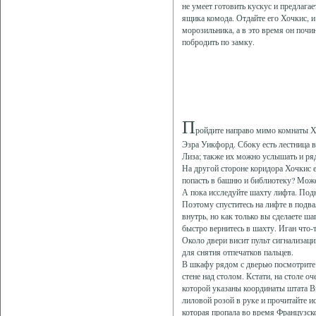
не умеет готовить кускус и предлага
ящика комода. Отдайте его Хочкис, и
морозильника, а в это время он поч
побродить по замку.
П
ройдите направо мимо комнаты Хо
Эзра Уикфорд. Сбоку есть лестница в
Лиза; также их можно услышать и ря
На другой стороне коридора Хочкис е
попасть в башню и библиотеку? Может
А пока исследуйте шахту лифта. Подни
Поэтому спуститесь на лифте в подва
внутрь, но как только вы сделаете ша
быстро вернитесь в шахту. Иган что-
Около двери висит пульт сигнализаци
для снятия отпечатков пальцев.
В шкафу рядом с дверью посмотрите 
стене над столом. Кстати, на столе 
которой указаны координаты штата Ви
лиловой розой в руке и прочитайте и
которая пропала во время Французск