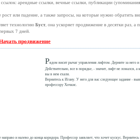
ссылок: арендные ссылки, вечные ссылки, публикации (упоминания,
рост или падение, а также запросы, на которые нужно обратить в
Буст
ляет технологию
, она ускоряет продвижение в десятки раз, а 
первых 7 дней.
 Начать продвижение
Р
ядом висит рычаг управления лифтом. Дерните за него и 
Действительно, все в порядке, - значит, лифт не ломался, а
вы в нем ехали.
Вернитесь к Игану. У него для вас следующее задание - выя
профессору Хочкис.
направо и налево до конца коридора. Профессор заявляет, что хочет кускус. Вернитесь