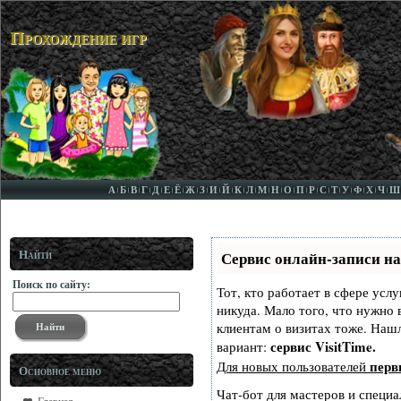
Прохождение игр
А
Б
В
Г
Д
Е
Ё
Ж
З
И
Й
К
Л
М
Н
О
П
Р
С
Т
У
Ф
Х
Ч
Ш
Найти
Сервис онлайн-записи на
Поиск по сайту:
Тот, кто работает в сфере услу
никуда. Мало того, что нужно 
клиентам о визитах тоже. На
сервис VisitTime.
вариант:
перв
Для новых пользователей
Основное меню
Чат-бот для мастеров и специа