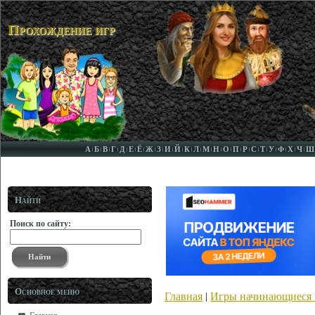
Прохождение игр
А
Б
В
Г
Д
Е
Ё
Ж
З
И
Й
К
Л
М
Н
О
П
Р
С
Т
У
Ф
Х
Ч
Ш
Найти
Поиск по сайту:
Основное меню
Главная
|
Игры начинающиеся н