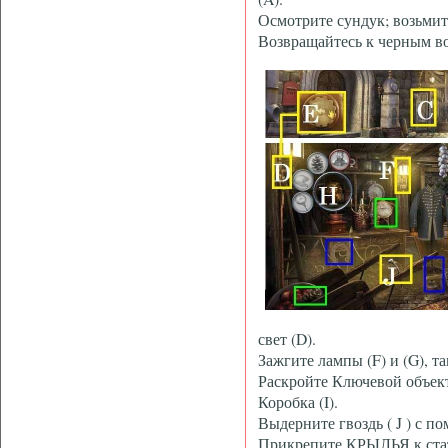
Осмотрите сундук; возьм
Возвращайтесь к черным в
свет (D).
Зажгите лампы (F) и (G), т
Раскройте Ключевой объект
Коробка (I).
Выдерните гвоздь ( J ) с
Прикрепите КРЫЛЬЯ к стат