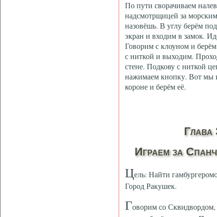
По пути сворачиваем нале
надсмотрщицей за морскими
назовёшь. В углу берём по
экран и входим в замок. Идё
Говорим с клоуном и берём
с ниткой и выходим. Прохо
стене. Подкову с ниткой це
нажимаем кнопку. Вот мы и
короне и берём её.
Глава 
Играем за Спан
Ц
ель: Найти гамбургеромо
Город Ракушек.
Г
оворим со Сквидвордом, 