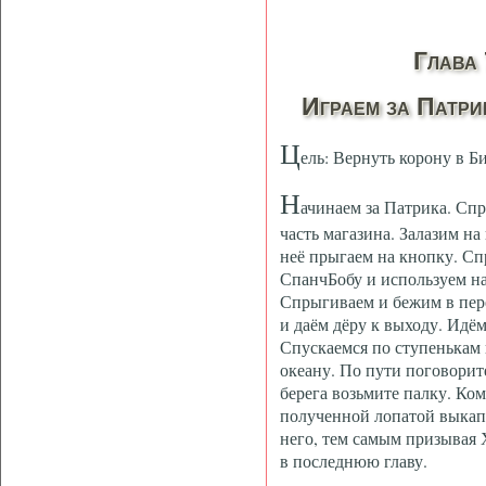
Глава 
Играем за Патр
Ц
ель: Вернуть корону в 
Н
ачинаем за Патрика. Сп
часть магазина. Залазим на 
неё прыгаем на кнопку. Сп
СпанчБобу и используем на 
Спрыгиваем и бежим в пер
и даём дёру к выходу. Идё
Спускаемся по ступенькам 
океану. По пути поговорит
берега возьмите палку. Ко
полученной лопатой выкап
него, тем самым призывая
в последнюю главу.