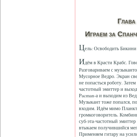
Глава
Играем за Спан
Ц
ель: Освободить Бикини
И
дём в Красти Крабс. Го
Разговариваем с музыкантом
Мусорное Ведро. Экран све
не попасться роботу. Затем
частотный эмиттер и выход
Pacman-а и выходим из Вед
Музыкант тоже попался, по
входим. Идём мимо Планкт
громкоговоритель. Комбин
суб-эта-частотный эмиттер
втыкаем получившийся мега
Применяем гитару на усили