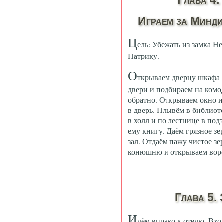
Глава 4
Играем за Минди
Ц
ель: Убежать из замка Н
Патрику.
О
ткрываем дверцу шкафа 
двери и подбираем на комо
обратно. Открываем окно 
в дверь. Плывём в библиот
в холл и по лестнице в по
ему книгу. Даём грязное з
зал. Отдаём пажу чистое з
конюшню и открываем вор
Глава 5.
И
дём вправо к отелю. Вхо