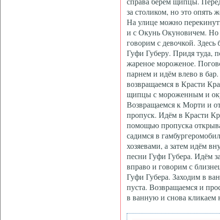
справа берём щипцы. Пере
за столиком, но это опять ж
На улице можно перекинут
и с Окунь Окуновичем. Но 
говорим с девочкой. Здесь 
Гуфи Губеру. Придя туда, 
жареное мороженое. Погов
парнем и идём влево в бар
возвращаемся в Красти Кра
щипцы с мороженным и оку
Возвращаемся к Морти и о
пропуск. Идём в Красти Кр
помощью пропуска открывае
садимся в гамбургеромобил
хозяевами, а затем идём вн
песни Гуфи Губера. Идём з
вправо и говорим с близне
Гуфи Губера. Заходим в ва
пуста. Возвращаемся и про
в ванную и снова кликаем 