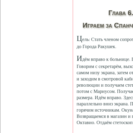
Глава 6
Играем за Спан
Ц
ель: Стать членом сопр
до Города Ракушек.
И
дём вправо к больнице. 
Говорим с секретарём, вых
самом низу экрана, затем о
и заходим в смотровой каб
революции и получаем стет
потом с Мариусом. Получ
размера. Идём вправо. Здес
параллельно вниз экрана. 
горячим источникам. Окуна
Возвращаемся в магазин и 
Октавио. Отдаём стетоскоп 