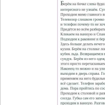
Б
ерём на бочке слева буди
интересного не узнаём. Сун
Проходим мимо главного в
Телевизор слишком громко р
и телефон почему-то не хо
Придётся во всём разбирать
Кликаем на ванную и Спан
Подходим к раковине и бе
Здесь больше делать нечего
кухня. Берём на столике ло
кубик льда. Возвращаемся 
сундук. Берём из него оде
этого просто перетаскиваем
Наконец-то можно и на ули
выходим в дверь справа. Г
применяем на него будильн
всё сделает. Телефон зараб
дома. Пора пройтись по со
Проходим к столовой и ра
соседа. Губка сам его зап
проходим в ванную. Разгов