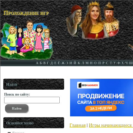
Прохождение игр
А
Б
В
Г
Д
Е
Ё
Ж
З
И
Й
К
Л
М
Н
О
П
Р
С
Т
У
Ф
Х
Ч
Ш
Найти
Поиск по сайту:
Основное меню
Главная
|
Игры начинающиеся н