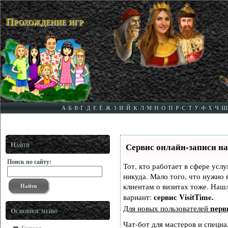
Прохождение игр
А
Б
В
Г
Д
Е
Ё
Ж
З
И
Й
К
Л
М
Н
О
П
Р
С
Т
У
Ф
Х
Ч
Ш
Найти
Сервис онлайн-записи на
Поиск по сайту:
Тот, кто работает в сфере услу
никуда. Мало того, что нужно 
клиентам о визитах тоже. На
сервис VisitTime.
вариант:
перв
Для новых пользователей
Основное меню
Чат-бот для мастеров и специа