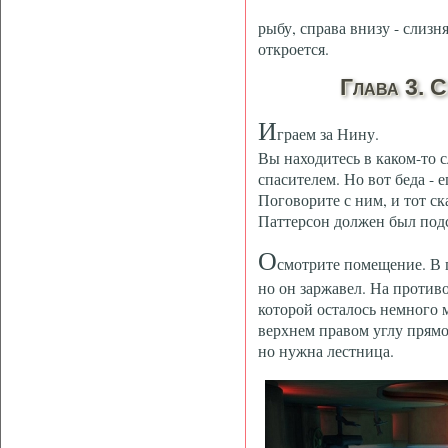
рыбу, справа внизу - слизн
откроется.
Глава 3. С
И
граем за Нину.
Вы находитесь в каком-то
спасителем. Но вот беда - 
Поговорите с ним, и тот с
Паттерсон должен был подс
О
смотрите помещение. В п
но он заржавел. На против
которой осталось немного м
верхнем правом углу прямо
но нужна лестница.