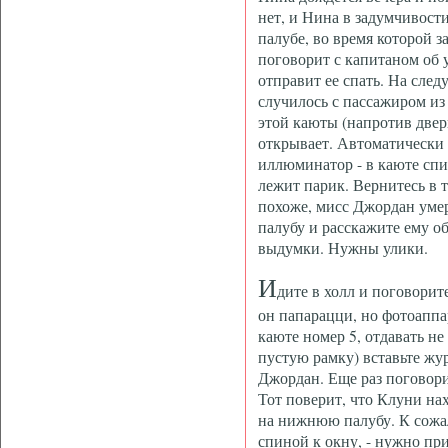
нет, и Нина в задумчивости
палубе, во время которой з
поговорит с капитаном об у
отправит ее спать. На сле
случилось с пассажиром из
этой каюты (напротив двер
открывает. Автоматически 
иллюминатор - в каюте спи
лежит парик. Вернитесь в т
похоже, мисс Джордан уме
палубу и расскажите ему об
выдумки. Нужны улики.
И
дите в холл и поговорит
он папарацци, но фотоаппа
каюте номер 5, отдавать не 
пустую рамку) вставьте жу
Джордан. Еще раз поговори
Тот поверит, что Клуни нах
на нижнюю палубу. К сожа
спиной к окну, - нужно при