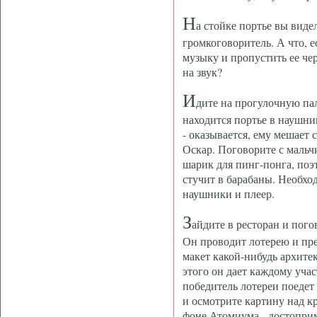
Н
а стойке портье вы виде
громкоговоритель. А что, 
музыку и пропустить ее че
на звук?
И
дите на прогулочную пал
находится портье в наушник
- оказывается, ему мешает 
Оскар. Поговорите с мальч
шарик для пинг-понга, поэт
стучит в барабаны. Необхо
наушники и плеер.
З
айдите в ресторан и пог
Он проводит лотерею и пр
макет какой-нибудь архите
этого он дает каждому уча
победитель лотереи поедет
и осмотрите картину над к
фоне Атомиума - достопри