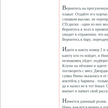
В
ернитесь на прогулочную
плакат. Отдайте его портье
слишком высоко, не перепр
CD-диски - один из них мож
Вернитесь в холл и примен
увидит в отражении, что к
Вернитесь к бару, переоден
И
дите в каюту номер 2 и 
каюту кто-то войдет, и Нин
незнакомец уйдет, подбери
Клуни на обложке и идите
поговорить с мисс Джордан.
сумка Нины оказалась в ее 
коктейль у бармена - только
да и налил не в тот бокал:
выпьет и начнет свой расска
Н
ачнется длинный ролик.
Нина дождется вечера и пой