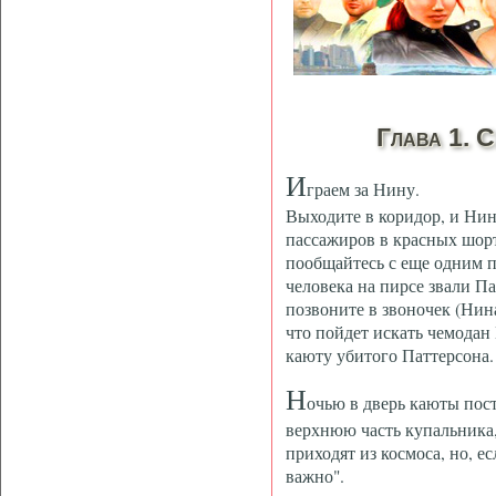
Глава 1. С
И
граем за Нину.
Выходите в коридор, и Нин
пассажиров в красных шор
пообщайтесь с еще одним п
человека на пирсе звали П
позвоните в звоночек (Нина
что пойдет искать чемодан
каюту убитого Паттерсона.
Н
очью в дверь каюты пост
верхнюю часть купальника,
приходят из космоса, но, ес
важно".