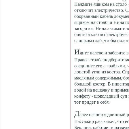
Нажмите ящиком на столб 
отключит электричество. С
оборванный кабель докумен
ящиком на столб, и Нина п
загорится, Нина автоматиче
опять отключит электричест
слишком слаб, чтобы подог
И
дите налево и заберите 
Правее столба подберите м
соедините его с граблями, 
лопатой угли из костра. Сп
масляным содержимым, брос
большой костер. В инвента
водой на вешалку и примени
конфету - шоколадный суп 
тот придет в себя.
Д
алее начнется длинный р
Пассажир расскажет, что е
Берлина, работает в развед