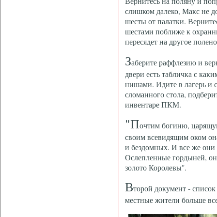
Вернитесь на поляну и поп
слишком далеко, Макс не до
шесты от палатки. Верните
шестами поближе к охранни
пересядет на другое полено
З
аберите раффлезию и верн
двери есть табличка с как
нишами. Идите в лагерь и 
сломанного стола, подбери
инвентаре ПКМ.
"П
очтим богиню, царящу
своим всевидящим оком она
и бездомных. И все же они
Ослепленные гордыней, они
золото Королевы".
В
торой документ - список
местные жители больше все