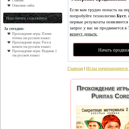
Главная
Описание сайта
Если вам трудно попасть на пе
Буст
попробуйте технологию
,
Популярное содержимое
первые результаты появляются 
запрос у вас не продвинется в 
За сегодня:
вернут деньги.
Прохождение игры: Племя
тотема (на русском языке)
Прохождение игры: Рога и
копыта (на русском языке)
Начать продви
Прохождение игры: Ведьмак 2
(на русском языке)
Главная
|
Игры начинающиеся 
Прохождение игры
Puritas Cord