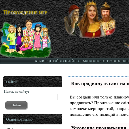
Прохождение игр
А
Б
В
Г
Д
Е
Ё
Ж
З
И
Й
К
Л
М
Н
О
П
Р
С
Т
У
Ф
Х
Ч
Ш
Найти
Как продвинуть сайт на 
Поиск по сайту:
Вы создали или только планируе
продвигать? Продвижение сайта
комплекс мероприятий, направ
повышение его позиций в поис
Основное меню
Ускорение продвижения