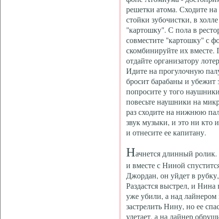
решетки атома. Сходите на
стойки зубочистки, в холле
"картошку". С пола в рест
совместите "картошку" с фо
скомбинируйте их вместе.
отдайте организатору лоте
Идите на прогулочную палу
бросит барабаны и убежит з
попросите у того наушники.
повесьте наушники на мик
раз сходите на нижнюю палу
звук музыки, и это ни кто 
и отнесите ее капитану.
Н
ачнется длинный ролик.
и вместе с Ниной спуститс
Джордан, он уйдет в рубку
Раздастся выстрел, и Нина
уже убили, а над лайнером
застрелить Нину, но ее сп
улетает, а на лайнер обруш