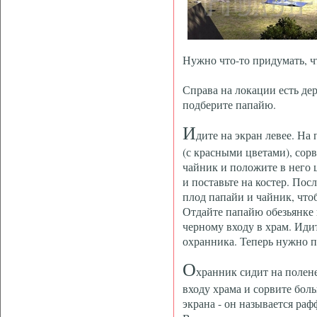
Нужно что-то придумать, ч
Справа на локации есть де
подберите папайю.
И
дите на экран левее. На
(с красными цветами), сорв
чайник и положите в него 
и поставьте на костер. Пос
плод папайи и чайник, что
Отдайте папайю обезьянке 
черному входу в храм. Иди
охранника. Теперь нужно пр
О
хранник сидит на полен
входу храма и сорвите бол
экрана - он называется раф