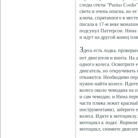
следы секты "Puritas Cordi
света и очень опасна, но 
ключа, спрятанного в мест
писала в 17-м веке монахи
подсунул Паттерсон. Нина 
и идут на другой конец пля
З
десь есть лодка, проверь
нет двигателя и винта. На 
одного колеса. Осмотрите 
двигатель, но откручивать
откажется. Необходимо пере
нужно найти колесо. Идите
колесо около чемодана на п
и сам чемодан, и Нина пер
части пляжа лежит красный
инструментами), заберите е
колеса. Идите к мотоциклу
мотоцикл к лодке. Ящиком
мотоцикл, снимите двигател