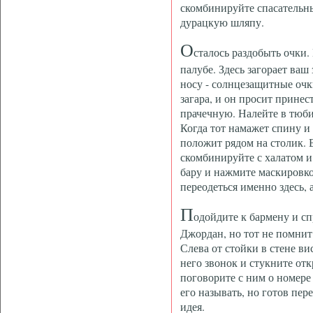
скомбинируйте спасательны
дурацкую шляпу.
О
сталось раздобыть очки.
палубе. Здесь загорает ваш
носу - солнцезащитные очк
загара, и он просит принес
прачечную. Налейте в тюби
Когда тот намажет спину и 
положит рядом на столик. 
скомбинируйте с халатом и
бару и нажмите маскировко
переодеться именно здесь, 
П
одойдите к бармену и сп
Джордан, но тот не помнит 
Слева от стойки в стене ви
него звонок и стукните отк
поговорите с ним о номере
его называть, но готов пер
идея.