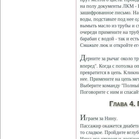
на полу документы ЛКМ - 
зашифрованное письмо. На
воды, подставьте под нее о
вымыть масло из трубы и с
очереди примените на трубу
барабан с водой - так и ес
Смажьте люк и откройте ег
Д
ерните за рычаг около 
вперед". Когда с потолка о
превратится в цепь. Кликни
нее. Примените на цепь ме
Выберите команду "Полный 
Поговорите с ним и спасай
Глава 4.
И
граем за Нину.
Пассажир окажется диабети
то сладкое. Пройдите вглу
Нина его откроет и достан