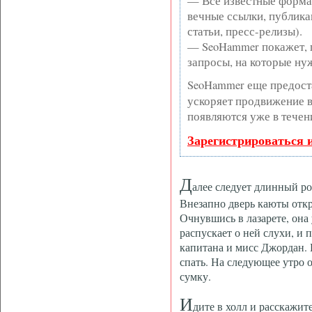
— Все известные форма
вечные ссылки, публика
статьи, пресс-релизы).
— SeoHammer покажет, г
запросы, на которые ну
SeoHammer еще предост
ускоряет продвижение в 
появляются уже в течен
Зарегистрироваться 
Д
алее следует длинный ро
Внезапно дверь каюты откр
Очнувшись в лазарете, она 
распускает о ней слухи, и п
капитана и мисс Джордан. 
спать. На следующее утро о
сумку.
И
дите в холл и расскажит