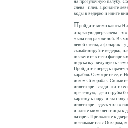
на прогулочную палубу. Со 
слева - плед. Пройдите лев
воды в ведерко и идите вн
П
ройдите мимо каюты Нин
открытую дверь слева - это
мыла над раковиной. Выход
левой стены, а фонарик - у
скомбинируйте ведерко, пл
посветите в него фонарико
подсказку, ведущую к чемо
Пройдите вперед к прачечн
корабля. Осмотрите ее, и Ни
искомый корабль. Снимите 
инвентаре - сзади что-то е
прачечную, где из трубы б
картину к пару, и вы полу
инвентаре - здесь что-то н
и идите мимо лестницы к да
лазарет. Приложите к двер
познакомится с Оскаром, к