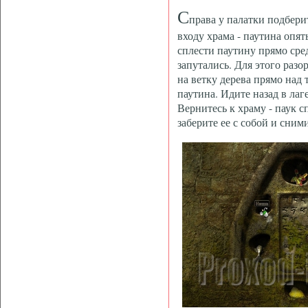
С
права у палатки подбери
входу храма - паутина опят
сплести паутину прямо сред
запутались. Для этого разо
на ветку дерева прямо над 
паутина. Идите назад в лаг
Вернитесь к храму - паук с
заберите ее с собой и сним