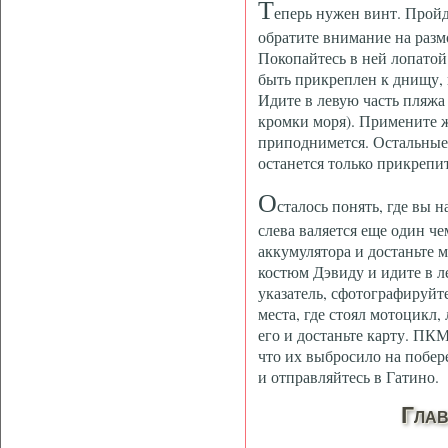
Т
еперь нужен винт. Пройд
обратите внимание на раз
Покопайтесь в ней лопатой
быть прикреплен к днищу, 
Идите в левую часть пляжа
кромки моря). Примените ж
приподнимется. Остальные
останется только прикрепи
О
сталось понять, где вы 
слева валяется еще один че
аккумулятора и достаньте 
костюм Дэвиду и идите в ле
указатель, сфотографируйте
места, где стоял мотоцикл
его и достаньте карту. ПКМ
что их выбросило на побе
и отправляйтесь в Гатино.
Глав