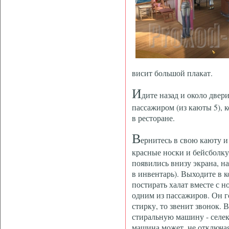
висит большой плакат.
И
дите назад и около двер
пассажиром (из каюты 5), 
в ресторане.
В
ернитесь в свою каюту и
красные носки и бейсболку 
появились внизу экрана, н
в инвентарь). Выходите в к
постирать халат вместе с н
одним из пассажиров. Он г
стирку, то звенит звонок.
стиральную машину - селек
машина может, не отключая