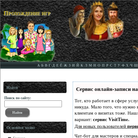
Прохождение игр
А
Б
В
Г
Д
Е
Ё
Ж
З
И
Й
К
Л
М
Н
О
П
Р
С
Т
У
Ф
Х
Ч
Ш
Найти
Сервис онлайн-записи на
Поиск по сайту:
Тот, кто работает в сфере услу
никуда. Мало того, что нужно 
клиентам о визитах тоже. На
сервис VisitTime.
вариант:
перв
Для новых пользователей
Основное меню
Чат-бот для мастеров и специа