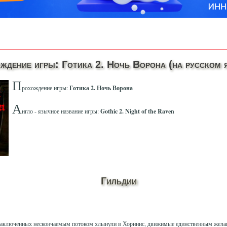
ждение игры: Готика 2. Ночь Ворона (на русском 
П
рохождение игры:
Готика 2. Ночь Ворона
А
нгло - язычное название игры:
Gothic 2. Night of the Raven
Гильдии
 заключенных нескончаемым потоком хлынули в Хоринис, движимые единственным жела