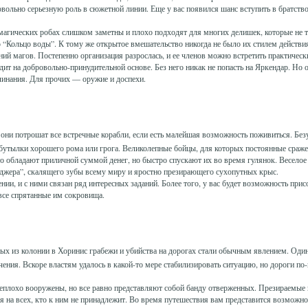
овольно серьезную роль в сюжетной линии. Еще у вас появился шанс вступить в братст
 магических робах слишком заметны и плохо подходят для многих делишек, которые не 
 “Кольцо воды”. К тому же открытое вмешательство никогда не было их стилем действия
й магов. Постепенно организация разрослась, и ее членов можно встретить практически
ит на добровольно-принудительной основе. Без него никак не попасть на Яркендар. Но 
линания. Для прочих — оружие и доспехи.
 они потрошат все встречные корабли, если есть малейшая возможность поживиться. Бе
 бутылки хорошего рома или грога. Великолепные бойцы, для которых постоянные сраже
то обладают приличной суммой денег, но быстро спускают их во время гулянок. Весело
джера”, скалящего зубы всему миру и яростно презирающего сухопутных крыс.
ии, и с ними связан ряд интересных заданий. Более того, у вас будет возможность прис
все спрятанные им сокровища.
ых из колонии в Хоринис грабежи и убийства на дорогах стали обычным явлением. Оди
ачения. Вскоре властям удалось в какой-то мере стабилизировать ситуацию, но дороги по
плохо вооружены, но все равно представляют собой банду отверженных. Презираемые 
 на всех, кто к ним не принадлежит. Во время путешествия вам представится возможнос