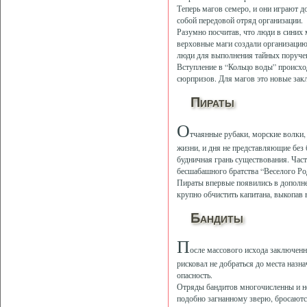
Теперь магов семеро, и они играют д
собой передовой отряд организации.
Разумно посчитав, что люди в синих
верховные маги создали организацию
люди для выполнения тайных поручени
Вступление в “Кольцо воды” происход
сюрпризов. Для магов это новые зак
Пираты
О
тчаянные рубаки, морские волки,
жизни, и дня не представляющие без
будничная грань существования. Час
бесшабашного братства “Веселого Ро
Пираты впервые появились в дополнен
крупно обчистить капитана, выкопав 
Бандиты
П
осле массового исхода заключенн
рисковал не добраться до места назн
опасность.
Отряды бандитов многочисленны и не
подобно загнанному зверю, бросаются