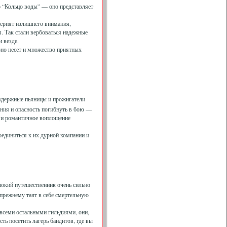
во “Кольцо воды” — оно представляет
терпят излишнего внимания,
. Так стали вербоваться надежные
 везде.
оно несет и множество приятных
зудержные пьяницы и прожигатели
ния и опасность погибнуть в бою —
е и романтичное воплощение
оединиться к их дурной компании и
нокий путешественник очень сильно
-прежнему таят в себе смертельную
всеми остальными гильдиями, они,
ть посетить лагерь бандитов, где вы