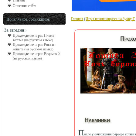
Главная
Описание сайта
Главная
|
Игры начинающиеся на букву Г
Популярное содержимое
За сегодня:
Прохождение игры: Племя
Прохо
тотема (на русском языке)
Прохождение игры: Рога и
копыта (на русском языке)
Прохождение игры: Ведьмак 2
(на русском языке)
Наемники
П
осле уничтожения барьера сотни