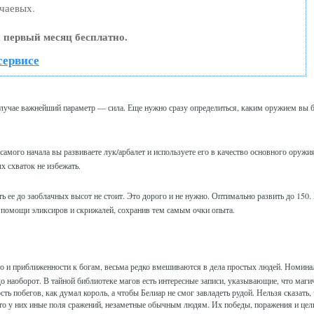
чаевых.
 первый месяц бесплатно.
сервисе
лучае важнейший параметр — сила. Еще нужно сразу определиться, каким оружием вы б
амого начала вы развиваете лук/арбалет и используете его в качество основного оружи
х схваток не избежать.
ь ее до заоблачных высот не стоит. Это дорого и не нужно. Оптимально развить до 150.
помощи эликсиров и скрижалей, сохранив тем самым очки опыта.
во и приближенности к богам, весьма редко вмешиваются в дела простых людей. Номина
до наоборот. В тайной библиотеке магов есть интересные записи, указывающие, что маги
ь побегов, как думал король, а чтобы Белиар не смог завладеть рудой. Нельзя сказать, 
то у них иные поля сражений, незаметные обычным людям. Их победы, поражения и цели