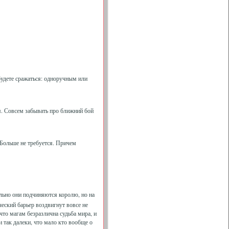
удете сражаться: одноручным или
я. Совсем забывать про ближний бой
 Больше не требуется. Причем
льно они подчиняются королю, но на
ческий барьер воздвигнут вовсе не
что магам безразлична судьба мира, и
 так далеки, что мало кто вообще о