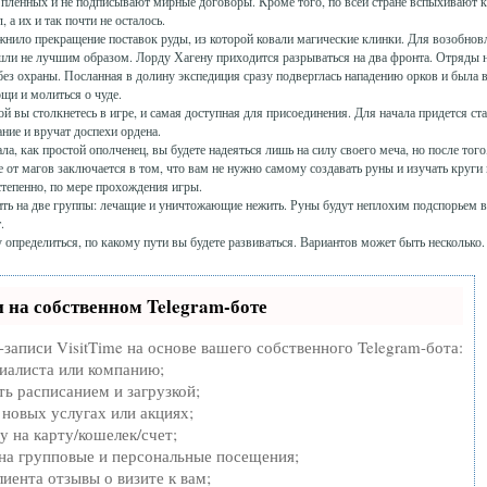
 пленных и не подписывают мирные договоры. Кроме того, по всей стране вспыхивают к
а их и так почти не осталось.
жнило прекращение поставок руды, из которой ковали магические клинки. Для возобно
ошли не лучшим образом. Лорду Хагену приходится разрываться на два фронта. Отряды 
без охраны. Посланная в долину экспедиция сразу подверглась нападению орков и была
ощи и молиться о чуде.
й вы столкнетесь в игре, и самая доступная для присоединения. Для начала придется ста
ние и вручат доспехи ордена.
а, как простой ополченец, вы будете надеяться лишь на силу своего меча, но после того
 от магов заключается в том, что вам не нужно самому создавать руны и изучать круги 
степенно, по мере прохождения игры.
ть на две группы: лечащие и уничтожающие нежить. Руны будут неплохим подспорьем в 
.
у определиться, по какому пути вы будете развиваться. Вариантов может быть несколько.
 на собственном Telegram-боте
записи VisitTime на основе вашего собственного Telegram-бота:
циалиста или компанию;
ь расписанием и загрузкой;
новых услугах или акциях;
 на карту/кошелек/счет;
на групповые и персональные посещения;
иента отзывы о визите к вам;