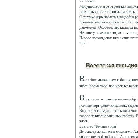
них знает.
Могущество магов играет как положи
верховных советов иногда настолько 
О тактике игры за мага я подробно 
внимание на ряд общих моментов. Иг
уважением. Особенно это касается пал
Не советую начинать играть с магов. 
Первое прохождение игры чаще всего
игры.
Воровская гильдия
В
любом уважающем себя крупном го
знает. Кроме того, что местные влас
В
ступление в гильдию никоим обра
помимо пары дополнительных задани
Воровская гильдия — сильная и мног
городе на вполне законных работах. 
здесь.
Братство “Кольцо воды”
До выхода дополнения служители Адан
творившихся безобразий. А о возможн