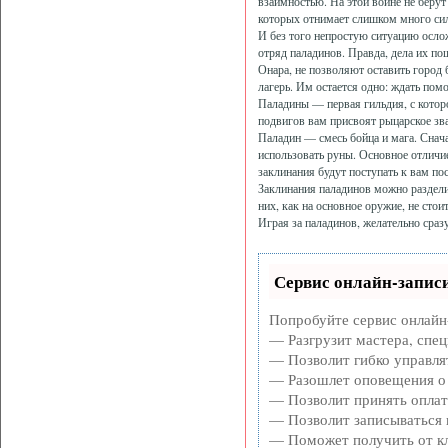
взаимностью. На этой войне не берут
которых отнимает слишком много сил, 
И без того непростую ситуацию осло
отряд паладинов. Правда, дела их п
Онара, не позволяют оставить город 
лагерь. Им остается одно: ждать пом
Паладины — первая гильдия, с которо
подвигов вам присвоят рыцарское зва
Паладин — смесь бойца и мага. Сначал
использовать руны. Основное отличие
заклинания будут поступать к вам по
Заклинания паладинов можно раздели
них, как на основное оружие, не стоит
Играя за паладинов, желательно сраз
Сервис онлайн-записи
Попробуйте сервис онлайн-
— Разгрузит мастера, спе
— Позволит гибко управлят
— Разошлет оповещения о 
— Позволит принять оплату
— Позволит записываться 
— Поможет получить от кл