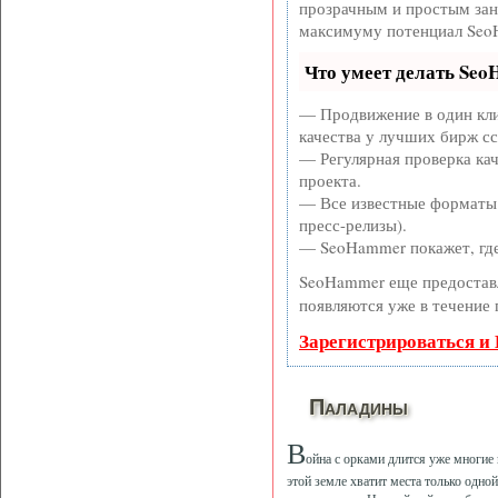
прозрачным и простым заня
максимуму потенциал SeoH
Что умеет делать Se
— Продвижение в один кли
качества у лучших бирж с
— Регулярная проверка кач
проекта.
— Все известные форматы 
пресс-релизы).
— SeoHammer покажет, где 
SeoHammer еще предостав
появляются уже в течение 
Зарегистрироваться и
Паладины
В
ойна с орками длится уже многие
этой земле хватит места только одно