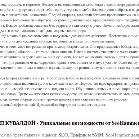
 них и домом, и тюрьмой. Несмотря на воцарившийся хаос, когда старый лагерь распался
ал Ли смог удержать вокруг себя горстку верных людей и благополучно выбраться из д
ольно щекотливом положении. С одной стороны, они стали беглыми преступниками, со
никакой возможности выбраться с острова. Единственный город оккупировали паладины
ва. Вскоре проблема решилась благодаря его величеству случаю. Зажиточный крестьяни
дань и начал нанимать людей для защиты своего двора.
 где можно было зализать раны и подумать о дальнейших действиях. Постепенно к ним 
и, что их долгожданная свобода заключается в смерти от меча паладина.
что в этом мире все решается при помощи острого меча. Они прирожденные бойцы, ни 
но в данной области — свитки с заклинаниями. Именно поэтому увеличение маны стоит 
те охотником за драконами — он, в сущности, все тот же наемник, только в другой броне
х путь развития четко определен. Тратить очки опыта на ману, а уже тем более на изу
аточно очков опыта и можете одинаково хорошо развить силу и ловкость, став мастеро
ды на протяжении всей игры. Все оружие и броню вам придется покупать за свои кров
озаботиться наличием тугого кошелька на поясе. Первое, что надо предпринять, пусть 
Второе — скорейшее вступление в гильдию воров. Обучившись навыку взлома, воровства
 кошельки. Третье — научиться кузнечному делу или охоте, и зарабатывать на этом доп
, где можно собрать богатый урожай трофеев и повкалывать на золотом руднике.
 и самый эффективный. Идеальный выбор для начинающего игрока.
ОП КУВАЛДОЙ - Уникальные возможности от SeoHamme
SEO, Трафик и SMM.
тся по трем пакетам оценки:
SeoHammer дела