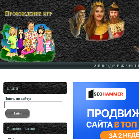
Прохождение игр
А
Б
В
Г
Д
Е
Ё
Ж
З
И
Й
Найти
Поиск по сайту:
Основное меню