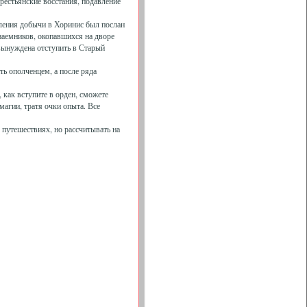
рестьянские восстания, подавление
вления добычи в Хоринис был послан
наемников, окопавшихся на дворе
 вынуждена отступить в Старый
ть ополченцем, а после ряда
, как вступите в орден, сможете
магии, тратя очки опыта. Все
путешествиях, но рассчитывать на