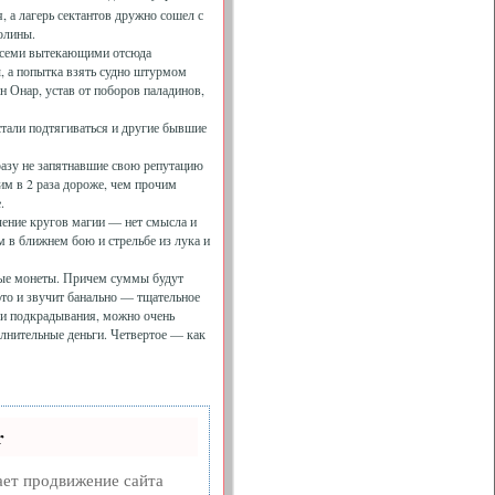
, а лагерь сектантов дружно сошел с
олины.
 всеми вытекающими отсюда
, а попытка взять судно штурмом
н Онар, устав от поборов паладинов,
стали подтягиваться и другие бывшие
разу не запятнавшие свою репутацию
им в 2 раза дороже, чем прочим
.
чение кругов магии — нет смысла и
м в ближнем бою и стрельбе из лука и
ные монеты. Причем суммы будут
это и звучит банально — тщательное
 и подкрадывания, можно очень
олнительные деньги. Четвертое — как
r
ет продвижение сайта