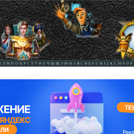
К
Л
М
Н
О
П
Р
С
Т
У
Ф
Х
Ч
Ш
Щ
Э
Ю
Я
A
B
C
D
E
F
G
H
I
J
K
L
M
N
O
P