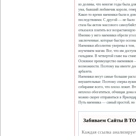
из долины, что многие годы была для
ума, бывший любимчик короля, генер
Какое-то время наемники были в дов
последствиями. С другой — не было 
стала бы актом массового самоубийст
отказался платить все возрастающую 
Именно у него наемники обрели угол,
заключенные, которые быстро осознал
Наемники абсолютно уверены в том, 
изучением магии. Все, что им доступ
гильдиям. В четвертой главе вы стане
Основное преимущество наемников — и
возможности. Поэтому вы имеете дост
арбалета.
Наемники несут самые большие расхо
внушительные. Поэтому сперва нужно 
собирание всего, что плохо лежит. 
неплохо обогатиться, обчищая дома и
можно скорее отправиться в Яркендар
Путь наемника — самый простой, но
Забиваем Сайты В Т
Каждая ссылка анализируе