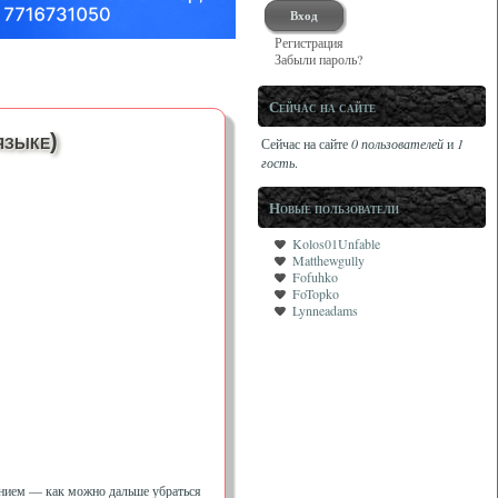
Регистрация
Забыли пароль?
Сейчас на сайте
языке)
Сейчас на сайте
0 пользователей
и
1
гость
.
Новые пользователи
Kolos01Unfable
Matthewgully
Fofuhko
FoTopko
Lynneadams
нием — как можно дальше убраться