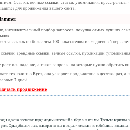
тием. Ссылки, вечные ссылки, статьи, упоминания, пресс-релизы -
ammer для продвижения вашего сайта.
oHammer
к, интеллектуальный подбор запросов, покупка самых лучших ссыл
сылок.
ества ссылок по более чем 100 показателям и ежедневный пересчет
ссылок: арендные ссылки, вечные ссылки, публикации (упоминания,
рост или падение, а также запросы, на которые нужно обратить в
Буст
ляет технологию
, она ускоряет продвижение в десятки раз, а 
первых 7 дней.
 Начать продвижение
 годы и давно поставила перед людьми жестокий выбор: они или мы. Третьего варианта 
й расе. Орки убивают всех, невзирая на пол и возраст, оставляя за собой лишь пепелища