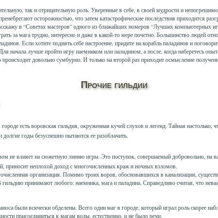
тельную, так и отрицательную роль. Уверенные в себе, в своей мудрости и непогрешим
пренебрегают осторожностью, что затем катастрофические последствия приходится разг
расскажу в “Советах мастеров” одного из ближайших номеров “Лучших компьютерных иг
рать за мага трудно, интересно и даже в какой-то мере почетно. Большинство людей от
адинов. Если хотите поднять себе настроение, придите на корабль паладинов и поговорит
Для начала лучше пройти игру наемником или паладином, а после, когда наберетесь опыта
 происходит довольно сумбурно. И только на второй раз приходит осмысление полученн
Прочие гильдии
роде есть воровская гильдия, окруженная кучей слухов и легенд. Тайная настолько, чт
ти долгие годы безуспешно пытаются ее разоблачить.
зом не влияет на сюжетную линию игры. Это поступок, совершаемый добровольно, на ва
й, приносит неплохой доход с многочисленных краж и ночных взломов.
очисленная организация. Помимо троих воров, обосновавшихся в канализации, существ
В гильдию принимают любого: наемника, мага и паладина. Справедливо считая, что неваж
оса были всячески обделены. Всего один маг в городе, который играл роль скорее наб
ости присоединиться к магам воды, естественно, и не было речи.