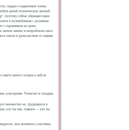
ости, гордые и надменные члены
ребать ценой человеческих жизней.
р”, поэтому сейчас обращаю ваше
носится к волшебникам с должным
е с охранником на трапе.
, начать заново и попробовать мага.
ого опыта и удовольствие от знания
о никто ничего толком о ней не
ше усмотрение. Членство в гильдии,
ует множество их, трудящихся в
но, кто ты там, главное — кто ты
людателя, чем активного участника