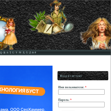
Q
R
S
T
U
V
W
X
Y
Z
0-9
Вход в систему
Имя пользователя:
*
Пароль:
*