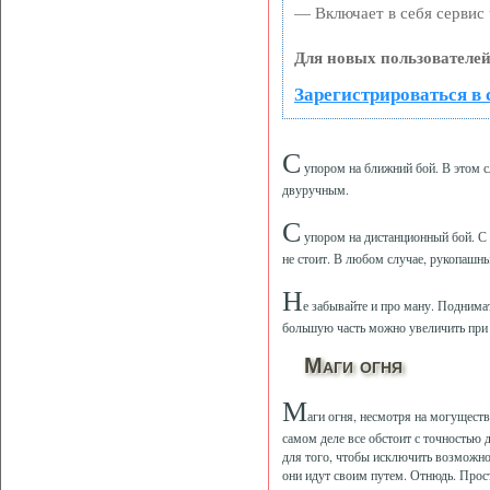
— Включает в себя сервис 
Для новых пользователей
Зарегистрироваться в 
С
упором на ближний бой. В этом с
двуручным.
С
упором на дистанционный бой. С с
не стоит. В любом случае, рукопашны
Н
е забывайте и про ману. Поднимат
большую часть можно увеличить при 
Маги огня
М
аги огня, несмотря на могущест
самом деле все обстоит с точностью 
для того, чтобы исключить возможност
они идут своим путем. Отнюдь. Прос