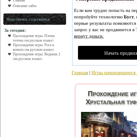
Главная
Описание сайта
Если вам трудно попасть на пе
Буст
попробуйте технологию
,
Популярное содержимое
первые результаты появляются 
запрос у вас не продвинется в 
За сегодня:
вернут деньги.
Прохождение игры: Племя
тотема (на русском языке)
Прохождение игры: Рога и
копыта (на русском языке)
Начать продви
Прохождение игры: Ведьмак 2
(на русском языке)
Главная
|
Игры начинающиеся 
Прохождение и
Хрустальная туф