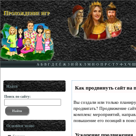
Прохождение игр
А
Б
В
Г
Д
Е
Ё
Ж
З
И
Й
К
Л
М
Н
О
П
Р
С
Т
У
Ф
Х
Ч
Ш
Найти
Как продвинуть сайт на 
Поиск по сайту:
Вы создали или только планируе
продвигать? Продвижение сайта
комплекс мероприятий, направ
повышение его позиций в поис
Основное меню
Ускорение продвижения